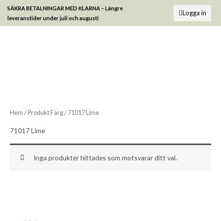
Hoppa
SÄKRA BETALNINGAR MED KLARNA –
Längre
Logga in
till
leveranstider under juli och augusti
innehåll
Hem
/ Produkt Färg / 71017 Lime
71017 Lime
Inga produkter hittades som motsvarar ditt val.