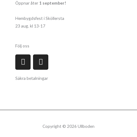
Öppnar åter
1 september!
Hembygdsfest i Sköllersta
23 aug. kl 13-17
Följ oss
F
I
a
n
c
s
Säkra betalningar
e
t
b
a
o
g
o
r
k
a
m
Copyright © 2026 Ullboden