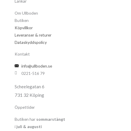
Länkar
Om Ullboden
Butiken
Köpvillkor
Leveranser & returer
Dataskyddspolicy
Kontakt
info@ullboden.se
0221-516 79
Scheelegatan 6
731 32 Köping
Öppettider
Butiken har
sommarstängt
i
juli & augusti