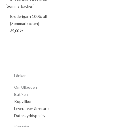
Broderigarn 100% ull
[Sommarbacken]
35,00
kr
Länkar
Om Ullboden
Butiken
Köpvillkor
Leveranser & returer
Dataskyddspolicy
Kontakt