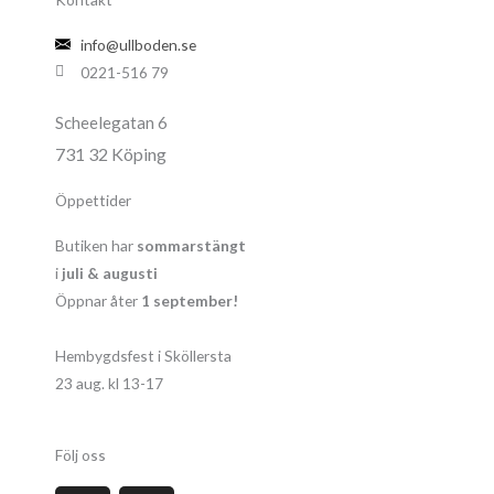
info@ullboden.se
0221-516 79
Scheelegatan 6
731 32 Köping
Öppettider
Butiken har
sommarstängt
i
juli & augusti
Öppnar åter
1 september!
Hembygdsfest i Sköllersta
23 aug. kl 13-17
Följ oss