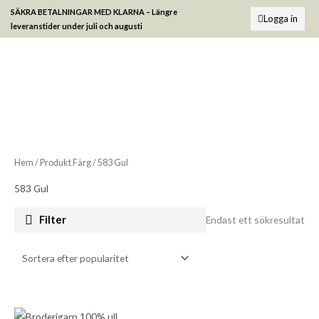
Hoppa
SÄKRA BETALNINGAR MED KLARNA –
Längre
Logga in
till
leveranstider under juli och augusti
innehåll
Hem
/ Produkt Färg / 583 Gul
583 Gul
Filter
Endast ett sökresultat