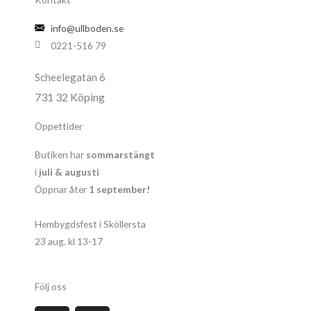
info@ullboden.se
0221-516 79
Scheelegatan 6
731 32 Köping
Öppettider
Butiken har
sommarstängt
i
juli & augusti
Öppnar åter
1 september!
Hembygdsfest i Sköllersta
23 aug. kl 13-17
Följ oss