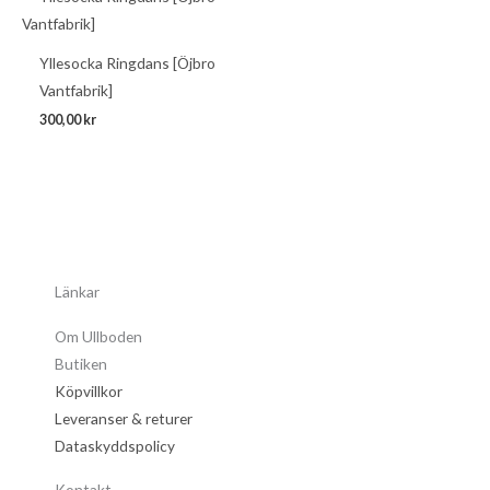
Yllesocka Ringdans [Öjbro
Vantfabrik]
300,00
kr
Länkar
Om Ullboden
Butiken
Köpvillkor
Leveranser & returer
Dataskyddspolicy
Kontakt