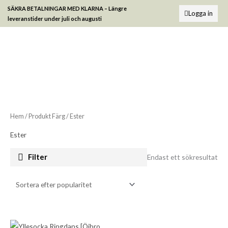
Hoppa
SÄKRA BETALNINGAR MED KLARNA –
Längre
Logga in
till
leveranstider under juli och augusti
innehåll
Hem
/ Produkt Färg / Ester
Ester
Filter
Endast ett sökresultat