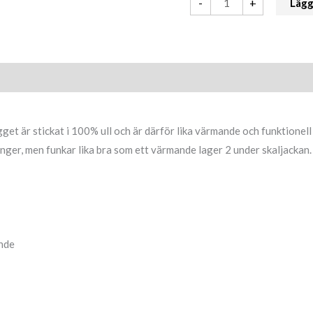
-
+
Lägg 
et är stickat i 100% ull och är därför lika värmande och funktionell 
onger, men funkar lika bra som ett värmande lager 2 under skaljackan.
ende