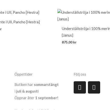
te i Ull, Pancho [Hestra]
Underställströja i 100% merin
r
[Janus]
875,00
kr
Öppettider
Följ oss
F
I
Butiken har
sommarstängt
a
n
i
juli & augusti
c
s
Öppnar åter
1 september!
e
t
b
a