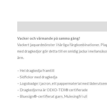
Beskrivning
Ytterligare information
Vacker och värmande på samma gång!
Vackert jaquardmönster i härliga färgkombinationer. Plagg
med dragkedjor gör detta till en smidig jacka i mellansäs
ärm.
– Hel dragkedja framtill
– Sidfickor med dragkedja
– Logobadge i jacron, ett pappermaterial med läderutse
– Dragkedjorna är OEKO-TEX® certifierade
– Bluesign®-certifierat garn, Mulesingfri ull