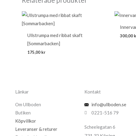
Relaterade produkter
Innervan
Ullstrumpa med ribbat skaft
300,00
k
[Sommarbacken]
175,00
kr
Länkar
Kontakt
Om Ullboden
info@ullboden.se
Butiken
0221-516 79
Köpvillkor
Scheelegatan 6
Leveranser & returer
731 32 Köping