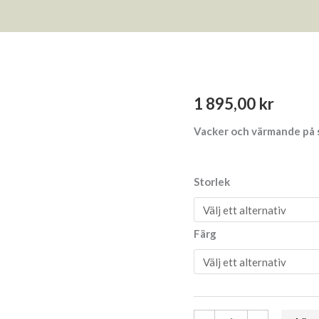
Jaquardstickad
1 895,00
kr
tröja
100%
ull
Vacker och värmande på
[Ivanhoe]
mängd
Storlek
Färg