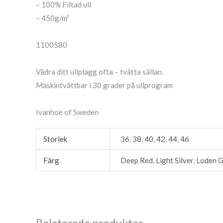
– 100% Filtad ull
– 450g/m²
1100580
Vädra ditt ullplagg ofta – tvätta sällan.
Maskintvättbar i 30 grader på ullprogram
Ivanhoe of Sweden
Storlek
36
,
38
,
40
,
42
,
44
,
46
Färg
Deep Red
,
Light Silver
,
Loden 