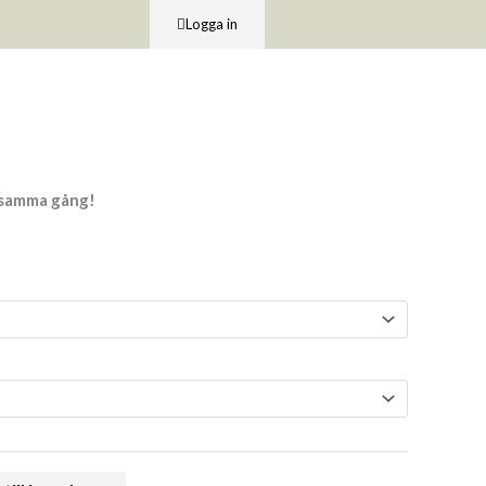
Logga in
 samma gång!