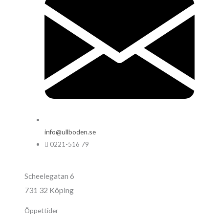
info@ullboden.se
0221-516 79
Scheelegatan 6
731 32 Köping
Öppettider