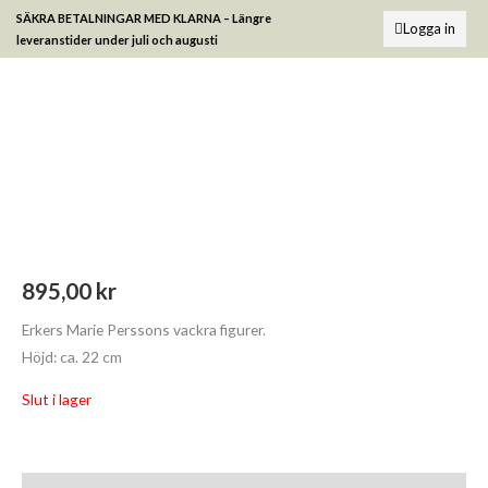
Hoppa
SÄKRA BETALNINGAR MED KLARNA –
Längre
Logga in
till
leveranstider under juli och augusti
innehåll
895,00
kr
Erkers Marie Perssons vackra figurer.
Höjd: ca. 22 cm
Slut i lager