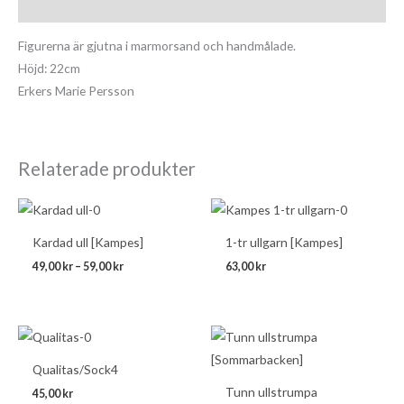
Beskrivning
Figurerna är gjutna i marmorsand och handmålade.
Höjd: 22cm
Erkers Marie Persson
Relaterade produkter
Prisintervall:
49,00 kr
till
Kardad ull [Kampes]
1-tr ullgarn [Kampes]
59,00 kr
49,00
kr
–
59,00
kr
63,00
kr
Qualitas/Sock4
Tunn ullstrumpa
45,00
kr