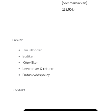
[Sommarbacken]
155,00
kr
Länkar
Om Ullboden
Butiken
Köpvillkor
Leveranser & returer
Dataskyddspolicy
Kontakt