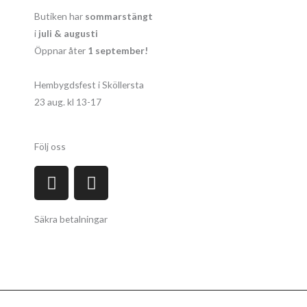
Butiken har
sommarstängt
i
juli & augusti
Öppnar åter
1 september!
Hembygdsfest i Sköllersta
23 aug. kl 13-17
Följ oss
F
I
a
n
c
s
Säkra betalningar
e
t
b
a
o
g
o
r
k
a